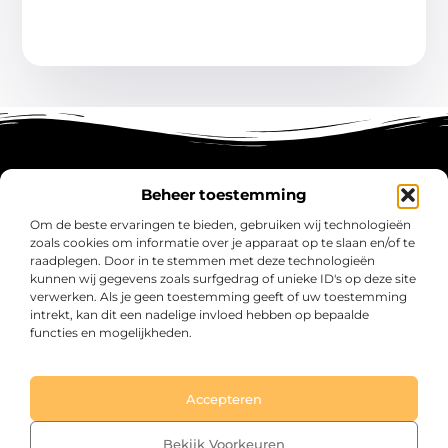
Beheer toestemming
Main Links
Om de beste ervaringen te bieden, gebruiken wij technologieën
zoals cookies om informatie over je apparaat op te slaan en/of te
Koop Backlinks: Versterk Jouw SEO en Versnel je Online Groei
Geld Verdienen met Links: Zo Zet Jij Elke Klik om in Inkomsten
raadplegen. Door in te stemmen met deze technologieën
kunnen wij gegevens zoals surfgedrag of unieke ID's op deze site
verwerken. Als je geen toestemming geeft of uw toestemming
intrekt, kan dit een nadelige invloed hebben op bepaalde
functies en mogelijkheden.
intaro.nl – Jouw verzameling van inspirerende
verhalen.
Ontdek blogs en artikelen over alles wat het dagelijks leven boeiend
maakt.
Accepteren
@2025 All Right Reserved. Design by www.intaro.nl.
Bekijk Voorkeuren