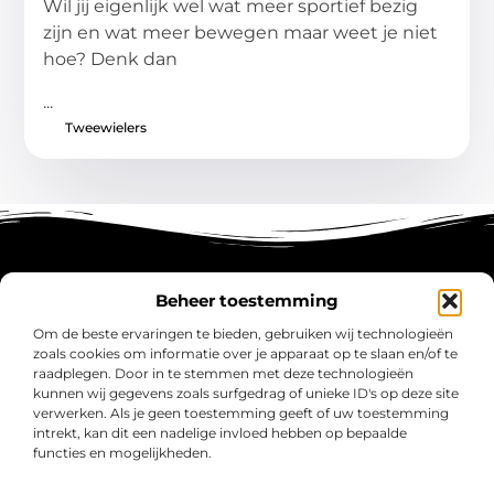
Wil jij eigenlijk wel wat meer sportief bezig
zijn en wat meer bewegen maar weet je niet
hoe? Denk dan
...
Tweewielers
Beheer toestemming
Main Links
Om de beste ervaringen te bieden, gebruiken wij technologieën
zoals cookies om informatie over je apparaat op te slaan en/of te
Koop Backlinks: Versterk Jouw SEO en Versnel je Online Groei
Geld Verdienen met Links: Zo Zet Jij Elke Klik om in Inkomsten
raadplegen. Door in te stemmen met deze technologieën
kunnen wij gegevens zoals surfgedrag of unieke ID's op deze site
verwerken. Als je geen toestemming geeft of uw toestemming
intrekt, kan dit een nadelige invloed hebben op bepaalde
functies en mogelijkheden.
intaro.nl – Jouw verzameling van inspirerende
verhalen.