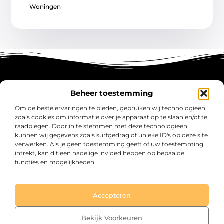
Woningen
Beheer toestemming
Main Links
Om de beste ervaringen te bieden, gebruiken wij technologieën
zoals cookies om informatie over je apparaat op te slaan en/of te
Koop Backlinks: Versterk Jouw SEO en Versnel je Online Groei
Geld Verdienen met Links: Zo Zet Jij Elke Klik om in Inkomsten
raadplegen. Door in te stemmen met deze technologieën
kunnen wij gegevens zoals surfgedrag of unieke ID's op deze site
verwerken. Als je geen toestemming geeft of uw toestemming
intrekt, kan dit een nadelige invloed hebben op bepaalde
functies en mogelijkheden.
intaro.nl – Jouw verzameling van inspirerende
verhalen.
Ontdek blogs en artikelen over alles wat het dagelijks leven boeiend
maakt.
Accepteren
@2025 All Right Reserved. Design by www.intaro.nl.
Bekijk Voorkeuren