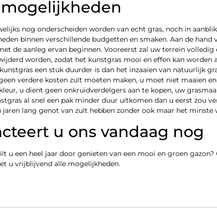
e mogelijkheden
elijks nog onderscheiden worden van echt gras, noch in aanblik
kheden binnen verschillende budgetten en smaken. Aan de hand 
 met de aanleg ervan beginnen. Vooreerst zal uw terrein volledi
rwijderd worden, zodat het kunstgras mooi en effen kan worden
kunstgras een stuk duurder is dan het inzaaien van natuurlijk gr
r geen verdere kosten zult moeten maken, u moet niet maaien en
leur, u dient geen onkruidverdelgers aan te kopen, uw grasmaa
unstgras al snel een pak minder duur uitkomen dan u eerst zou 
 jaren lang genot van zult hebben zonder ook maar het minste 
acteert u ons vandaag nog
ilt u een heel jaar door genieten van een mooi en groen gazon?
 u vrijblijvend alle mogelijkheden.