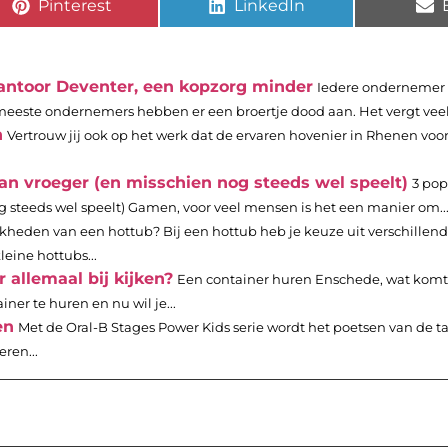
Pinterest
LinkedIn
antoor Deventer, een kopzorg minder
Iedere ondernemer 
meeste ondernemers hebben er een broertje dood aan. Het vergt veel ti
n
Vertrouw jij ook op het werk dat de ervaren hovenier in Rhenen voor
an vroeger (en misschien nog steeds wel speelt)
3 pop
 steeds wel speelt) Gamen, voor veel mensen is het een manier om..
kheden van een hottub? Bij een hottub heb je keuze uit verschillen
eine hottubs...
allemaal bij kijken?
Een container huren Enschede, wat komt
ner te huren en nu wil je...
en
Met de Oral-B Stages Power Kids serie wordt het poetsen van de 
ren...