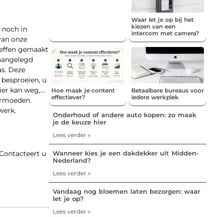
Waar let je op bij het
kiezen van een
 noch in
intercom met camera?
van onze
g effen gemaakt
 aangelegd
as. Deze
 besproeien, u
ier kan weg,…
Hoe maak je content
Betaalbare bureaus voor
effectiever?
iedere werkplek
vermoeden.
werk.
Onderhoud of andere auto kopen: zo maak
je de keuze hier
Lees verder »
Wanneer kies je een dakdekker uit Midden-
 Contacteert u
Nederland?
Lees verder »
Vandaag nog bloemen laten bezorgen: waar
let je op?
Lees verder »