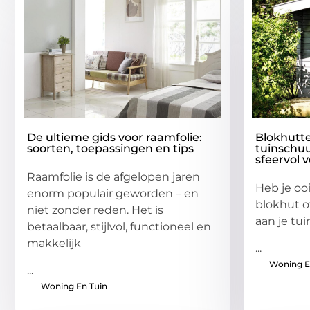
De ultieme gids voor raamfolie:
Blokhutt
soorten, toepassingen en tips
tuinschuu
sfeervol 
Raamfolie is de afgelopen jaren
Heb je oo
enorm populair geworden – en
blokhut o
niet zonder reden. Het is
aan je tui
betaalbaar, stijlvol, functioneel en
makkelijk
...
Woning E
...
Woning En Tuin