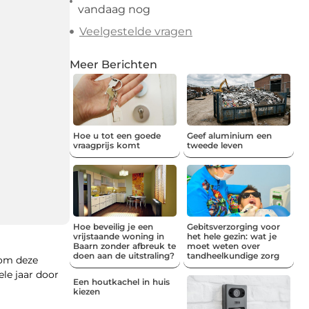
vandaag nog
Veelgestelde vragen
Meer Berichten
Hoe u tot een goede
Geef aluminium een
vraagprijs komt
tweede leven
Hoe beveilig je een
Gebitsverzorging voor
vrijstaande woning in
het hele gezin: wat je
Baarn zonder afbreuk te
moet weten over
doen aan de uitstraling?
tandheelkundige zorg
 om deze
ele jaar door
Een houtkachel in huis
kiezen