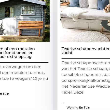
en of een metalen
Texelse schapenvachten
r: functioneel en
zacht
voor extra opslag
Texelse schapenvachte
it overwogen om een ​​
van het Texelse schaap,
f een metalen tuinhuis
specifiek schapenras da
n toe te voegen? Of je nu
oorspronkelijk afkomstig
het Nederlandse Wadde
Texel. Deze
n Tuin
...
Woning En Tuin