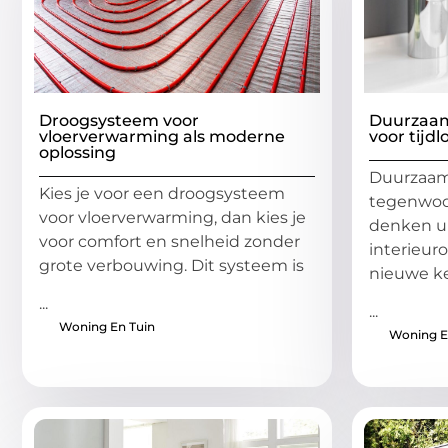
Droogsysteem voor
Duurzaam
vloerverwarming als moderne
voor tijdl
oplossing
Duurzaam
Kies je voor een droogsysteem
tegenwoo
voor vloerverwarming, dan kies je
denken ui
voor comfort en snelheid zonder
interieur
grote verbouwing. Dit systeem is
nieuwe k
...
...
Woning En Tuin
Woning E