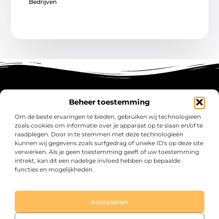
Bedrijven
Beheer toestemming
Main Links
Om de beste ervaringen te bieden, gebruiken wij technologieën
zoals cookies om informatie over je apparaat op te slaan en/of te
Koop Backlinks: Versterk Jouw SEO en Versnel je Online Groei
Geld Verdienen met Links: Zo Zet Jij Elke Klik om in Inkomsten
raadplegen. Door in te stemmen met deze technologieën
kunnen wij gegevens zoals surfgedrag of unieke ID's op deze site
verwerken. Als je geen toestemming geeft of uw toestemming
intrekt, kan dit een nadelige invloed hebben op bepaalde
functies en mogelijkheden.
intaro.nl – Jouw verzameling van inspirerende
verhalen.
Ontdek blogs en artikelen over alles wat het dagelijks leven boeiend
maakt.
Accepteren
@2025 All Right Reserved. Design by www.intaro.nl.