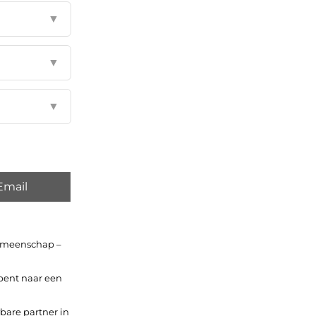
▼
▼
▼
Email
gemeenschap –
bent naar een
bare partner in