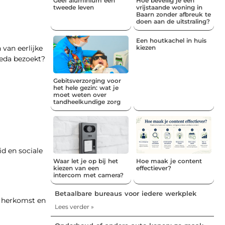
Geef aluminium een
Hoe beveilig je een
tweede leven
vrijstaande woning in
Baarn zonder afbreuk te
doen aan de uitstraling?
Een houtkachel in huis
kiezen
van eerlijke
reda bezoekt?
Gebitsverzorging voor
het hele gezin: wat je
moet weten over
tandheelkundige zorg
d en sociale
Waar let je op bij het
Hoe maak je content
kiezen van een
effectiever?
intercom met camera?
Betaalbare bureaus voor iedere werkplek
e herkomst en
Lees verder »