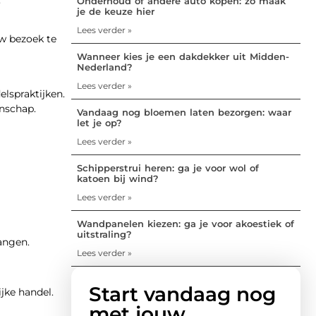
?
Onderhoud of andere auto kopen: zo maak
je de keuze hier
Lees verder »
uw bezoek te
Wanneer kies je een dakdekker uit Midden-
Nederland?
Lees verder »
lspraktijken.
anschap.
Vandaag nog bloemen laten bezorgen: waar
let je op?
Lees verder »
Schipperstrui heren: ga je voor wol of
katoen bij wind?
Lees verder »
Wandpanelen kiezen: ga je voor akoestiek of
uitstraling?
angen.
Lees verder »
Start vandaag nog
ijke handel.
met jouw